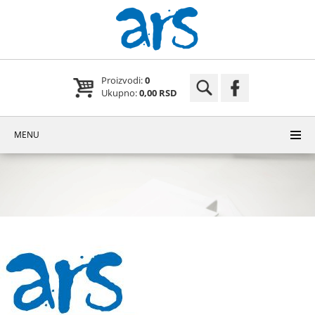
Proizvodi:
0
Ukupno:
0,00 RSD
MENU