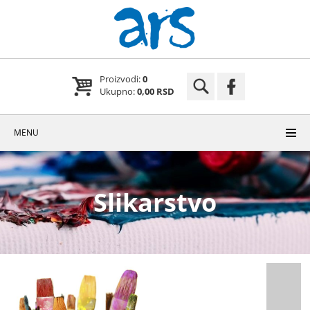
Proizvodi:
0
Ukupno:
0,00 RSD
MENU
Slikarstvo