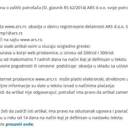
na o zaštiti potrošača (Sl. glasnik RS 62/2014) ARS d.o.o. svoje pot
ta www.ars.rs obavlja u okviru registrovane delatnosti ARS d.o.o.
s.mp1@ars.rs
i na sajtu www.ars.rs;
 svaki artikal-osim u slucaju ocigledne greske;
unava u korpi web prodavnice, u iznosu od 200rsd I 300rsd;
 od maksimalno 7 radnih dana na način koji je definisan u tekstu 
vne pogodnosti ili cenovne podsticaje obavlja u skladu sa uslov
nternet prodavnice www.ars.rs može platiti elektronski, direktnom
jne informacije su date u tekstu iznad o načinima plaćanja;
di da artikal nije odgovarajuć, potrošač ima pravo da artikal zamen
želi da zadrži isti artikal, ima pravo na odustanak ugovora i povrać
u roku od 14 dana na način koji je definisan u nastavku teksta;
ete
preuzeti ovde
;