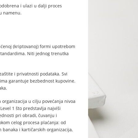
odobrena i ulazi u dalji proces
ugu namenu.
tićenoj (kriptovanoj) formi upotrebom
standardima. Niti jednog trenutka
štite i privatnosti podataka. Svi
pcima garantuje bezbednost kupovine.
aka.
organizacija u cilju povećanja nivoa
evel 1 što predstavlja najviši
dnosti pri obradi, čuvanju i
 tokom celog procesa plaćanja: od
anaka i kartičarskih organizacija,