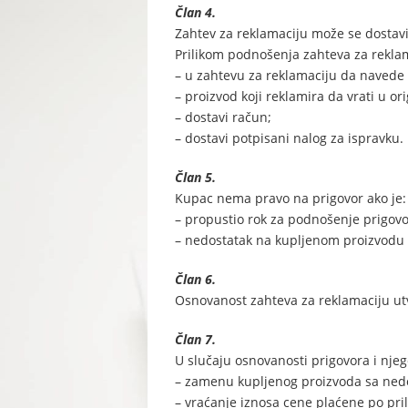
Član 4.
Zahtev za reklamaciju može se dost
Prilikom podnošenja zahteva za rekla
– u zahtevu za reklamaciju da navede r
– proizvod koji reklamira da vrati u o
– dostavi račun;
– dostavi potpisani nalog za ispravku.
Član 5.
Kupac nema pravo na prigovor ako je:
– propustio rok za podnošenje prigovo
– nedostatak na kupljenom proizvodu n
Član 6.
Osnovanost zahteva za reklamaciju utv
Član 7.
U slučaju osnovanosti prigovora i nj
– zamenu kupljenog proizvoda sa nedo
– vraćanje iznosa cene plaćene po pr