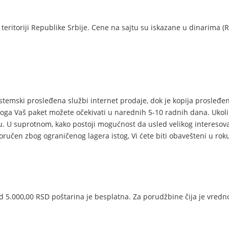
eritoriji Republike Srbije. Cene na sajtu su iskazane u dinarima 
stemski prosleđena službi internet prodaje, dok je kopija prosl
toga Vaš paket možete očekivati u narednih 5-10 radnih dana. Ukol
 U suprotnom, kako postoji mogućnost da usled velikog interesovanj
sporučen zbog ograničenog lagera istog, Vi ćete biti obavešteni u ro
d 5.000,00 RSD poštarina je besplatna. Za porudžbine čija je vredn