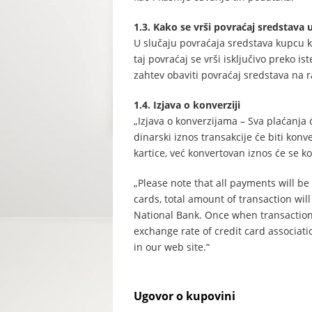
1.3. Kako se vrši povraćaj sredstava 
U slučaju povraćaja sredstava kupcu koj
taj povraćaj se vrši isključivo preko i
zahtev obaviti povraćaj sredstava na r
1.4. Izjava o konverziji
„Izjava o konverzijama – Sva plaćanja 
dinarski iznos transakcije će biti ko
kartice, već konvertovan iznos će se k
„Please note that all payments will be
cards, total amount of transaction wil
National Bank. Once when transaction 
exchange rate of credit card association
in our web site.“
Ugovor o kupovini