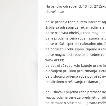
Na osnovu odredbe čl. 13 i čl. 27 Zako
obaveštava:
da se prodaja robe putem internet saj
Srbija sa adresom za reklamacije: ar
da se osnovna obeležja robe mogu nać
da je prodajna cena robe naznačena uz
da se trošak isporuke naknadno obrač
da poručenu robu isporučujemo u roku
da se mogućnost robe uz posebne ceno
www.ars.rs;
da potrošač robu koju kupuje preko i
plaćanjem prilikom preuzimanja. Detal
da u slučaju prijema robe potrošač uvi
Pravilnikom o rešavanju reklamacija;
da u slučaju prijema robe potrošač ne 
kupoprodajne cene za predmetnu robu 
da obrazac o odustanku ugovora mož