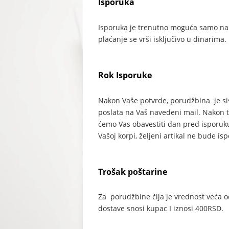
Isporuka
Isporuka je trenutno moguća samo na t
plaćanje se vrši isključivo u dinarima.
Rok Isporuke
Nakon Vaše potvrde, porudžbina je si
poslata na Vaš navedeni mail. Nakon 
ćemo Vas obavestiti dan pred isporuku.
Vašoj korpi, željeni artikal ne bude i
Trošak poštarine
Za porudžbine čija je vrednost veća o
dostave snosi kupac I iznosi 400RSD.