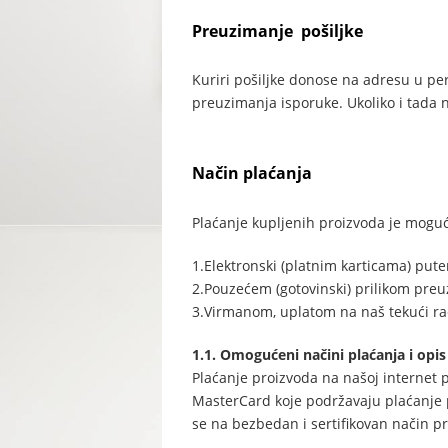
Preuzimanje pošiljke
Kuriri pošiljke donose na adresu u per
preuzimanja isporuke. Ukoliko i tada 
Način plaćanja
Plaćanje kupljenih proizvoda je moguć
1.Elektronski (platnim karticama) pute
2.Pouzećem (gotovinski) prilikom pre
3.Virmanom, uplatom na naš tekući ra
1.1. Omogućeni načini plaćanja i opis
Plaćanje proizvoda na našoj internet p
MasterCard koje podržavaju plaćanje pr
se na bezbedan i sertifikovan način 