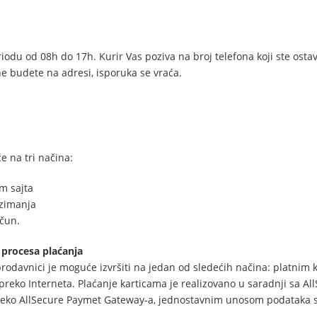
iodu od 08h do 17h. Kurir Vas poziva na broj telefona koji ste ostav
ne budete na adresi, isporuka se vraća.
e na tri načina:
m sajta
uzimanja
čun.
 procesa plaćanja
rodavnici je moguće izvršiti na jedan od sledećih načina: platnim k
eko Interneta. Plaćanje karticama je realizovano u saradnji sa All
preko AllSecure Paymet Gateway-a, jednostavnim unosom podataka sa