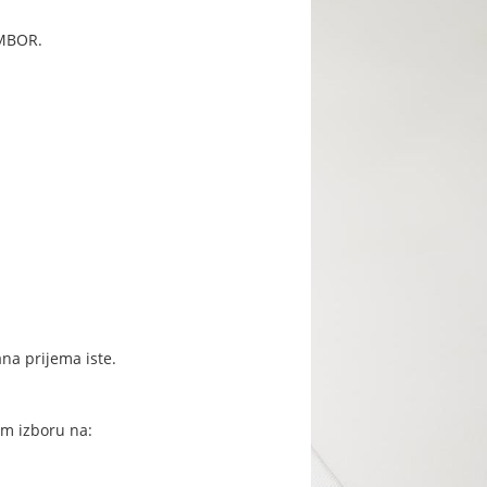
OMBOR.
na prijema iste.
om izboru na: