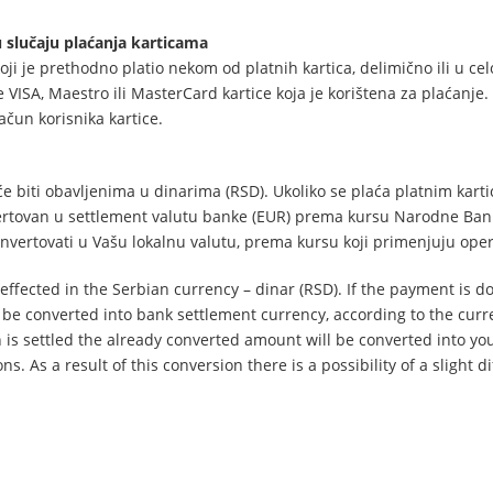
u slučaju plaćanja karticama
i je prethodno platio nekom od platnih kartica, delimično ili u celo
ste VISA, Maestro ili MasterCard kartice koja je korištena za plaćan
ačun korisnika kartice.
će biti obavljenima u dinarima (RSD). Ukoliko se plaća platnim kar
nvertovan u settlement valutu banke (EUR) prema kursu Narodne Bank
onvertovati u Vašu lokalnu valutu, prema kursu koji primenjuju opera
 effected in the Serbian currency – dinar (RSD). If the payment is 
l be converted into bank settlement currency, according to the cur
is settled the already converted amount will be converted into you
s. As a result of this conversion there is a possibility of a slight 