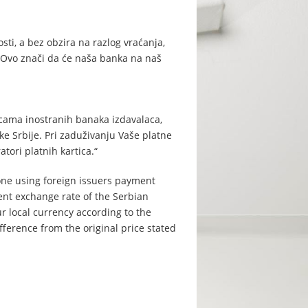
sti, a bez obzira na razlog vraćanja,
je. Ovo znači da će naša banka na naš
ticama inostranih banaka izdavalaca,
e Srbije. Pri zaduživanju Vaše platne
tori platnih kartica.“
done using foreign issuers payment
rent exchange rate of the Serbian
r local currency according to the
difference from the original price stated