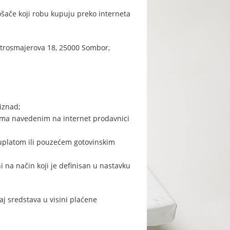
rošače koji robu kupuju preko interneta
 Strosmajerova 18, 25000 Sombor,
iznad;
ima navedenim na internet prodavnici
 uplatom ili pouzećem gotovinskim
i na način koji je definisan u nastavku
aj sredstava u visini plaćene