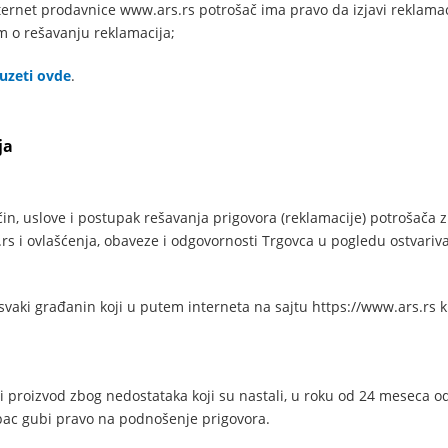
ernet prodavnice www.ars.rs potrošač ima pravo da izjavi reklamac
om o rešavanju reklamacija;
uzeti ovde
.
ja
in, uslove i postupak rešavanja prigovora (reklamacije) potrošača
 i ovlašćenja, obaveze i odgovornosti Trgovca u pogledu ostvariva
 svaki građanin koji u putem interneta na sajtu https://www.ars.rs k
 proizvod zbog nedostataka koji su nastali, u roku od 24 meseca o
upac gubi pravo na podnošenje prigovora.