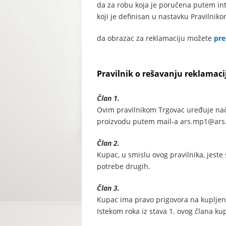
da za robu koja je poručena putem int
koji je definisan u nastavku Pravilnik
da obrazac za reklamaciju možete
pre
Pravilnik o rešavanju reklamaci
Član 1.
Ovim pravilnikom Trgovac uređuje nač
proizvodu putem mail-a ars.mp1@ars.rs
Član 2.
Kupac, u smislu ovog pravilnika, jeste
potrebe drugih.
Član 3.
Kupac ima pravo prigovora na kupljeni
Istekom roka iz stava 1. ovog člana k