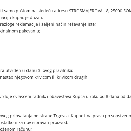
aviti samo poštom na sledeću adresu STROSMAJEROVA 18, 25000 S
maciju kupac je dužan:
azloge reklamacije i željeni način rešavanje iste;
riginalnom pakovanju;
ra utvrđen u članu 3. ovog pravilnika;
astao njegovom krivicom ili krivicom drugih.
rđuje ovlašćeni radnik, i obaveštava Kupca u roku od 8 dana od da
egovog prihvatanja od strane Trgovca, Kupac ima pravo po sopstven
statkom za nov ispravan proizvod;
iloženom računu;