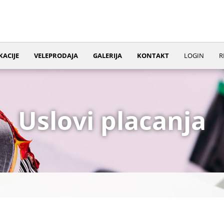
KACIJE
VELEPRODAJA
GALERIJA
KONTAKT
LOGIN
R
Uslovi placanja