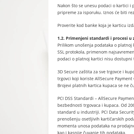
Nakon što se unesu podaci o kartici i 
pripreme za isporuku. Iznos će biti re
Proverite kod banke koja je karticu izd
1.2. Primenjeni standardi i procesi u
Prilikom unošenja podataka o platnoj 
SSL protokola, primenom najsavremenij
podaci o platnoj kartici nisu dostupni 
3D Secure zaštita za sve trgovce i kup
trgovci koji koriste AllSecure Paymen
Brojevi platnih kartica kupaca se ne č
PCI DSS Standardi – AllSecure Payment
bezbednosti trgovaca i kupaca. Od 2005
standard u industriji. PCI Data Secur
prenošenju osetljivih kartičarskih pod
momenta unosa podataka na prodajnom 
kao i kasnije čuvanje tih podataka.