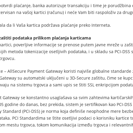
potvrdi plaćanje, banka autorizuje transakciju i time je porudžbina 
zervisan na vašoj kartici (računu) i neće Vam biti raspoloživ za dr
ala da li Vaša kartica podržava plaćanje preko Interneta.
 zaštiti podataka prilikom plaćanja karticama
kartici, poverljive informacije se prenose putem javne mreže u zaš
ih metoda tokenizacije osetljivih podataka, i u skladu sa PCI-DSS 
trgovcu.
ce – AllSecure Payment Gateway koristi najviše globalne standarde za
t Gateway su automatski uključeni u 3D-Secure zaštitu, čime se ku
uvaju na sistemu trgovca a sami upis se štiti SSL enkripcijom podat
 Gateway se konstantno usaglašava sa svim zahtevima kartičarskih 
 godine do danas, bez prekida, sistem je sertifikovan kao PCI-DSS L
ity Standard (PCI-DSS) je norma koja definiše neophodne mere bezbe
ataka. PCI Standardima se štite osetljivi podaci o korisniku kartice
mestu trgovca, tokom komunikacija između trgovca i relevantnih b