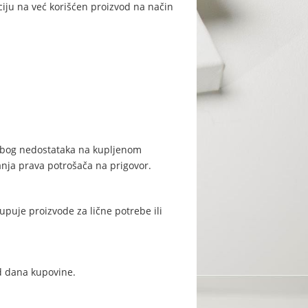
iju na već korišćen proizvod na način
 zbog nedostataka na kupljenom
nja prava potrošača na prigovor.
upuje proizvode za lične potrebe ili
d dana kupovine.