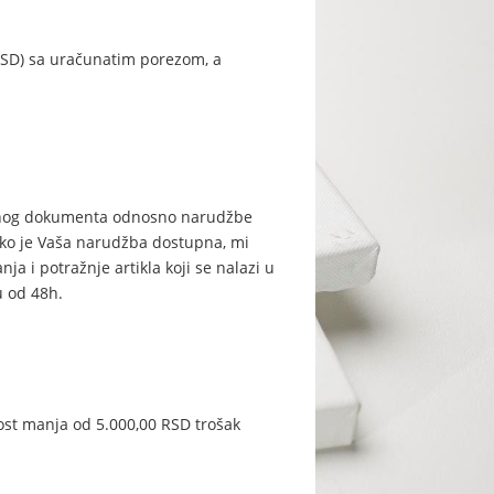
(RSD) sa uračunatim porezom, a
eđenog dokumenta odnosno narudžbe
iko je Vaša narudžba dostupna, mi
a i potražnje artikla koji se nalazi u
ku od 48h.
ost manja od 5.000,00 RSD trošak