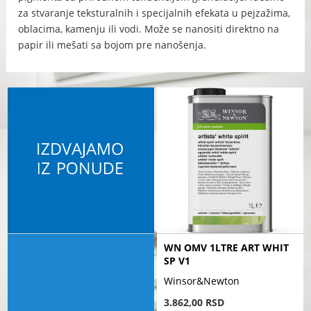
za stvaranje teksturalnih i specijalnih efekata u pejzažima,
oblacima, kamenju ili vodi. Može se nanositi direktno na
papir ili mešati sa bojom pre nanošenja.
WN OMV 1LTRE ART WHIT
SP V1
Winsor&Newton
3.862,00 RSD