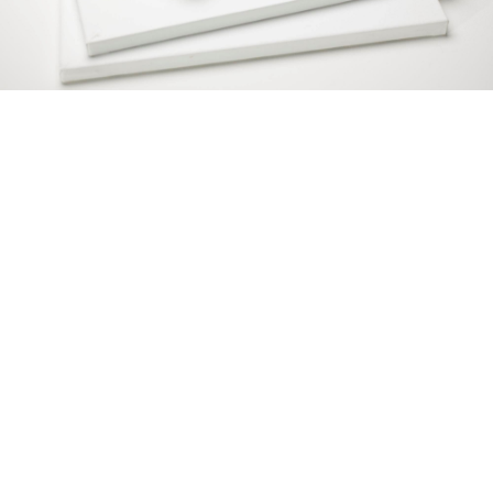
Copyright © 2014 ARS d.o.o. Sva prava zadržana.
Politika privatnosti.
Srpski (
Ћирилица
|
Latinica
) |
English
Web programiranje
Bit Soft
| Design by
BV Design