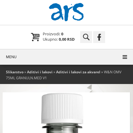
Proizvodi:
0
Ukupno:
0,00 RSD
MENU
Slikarstvo
»
Aditivi i lakovi
»
Aditivi i lakovi za akvarel
» W&N OMV
75ML GRANULN.MED V1