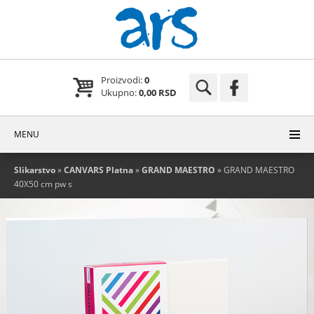
Proizvodi:
0
Ukupno:
0,00 RSD
MENU
Slikarstvo
»
CANVARS Platna
»
GRAND MAESTRO
» GRAND MAESTRO
40X50 cm pw s